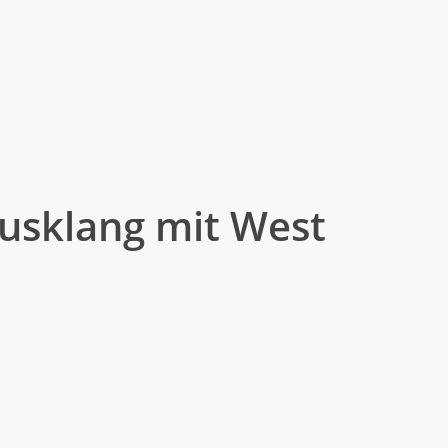
ört die Bühne dem Nachwuchs –
oßer Auftritt für unsere jungen
usiker.
n
immt
Baglin
und bringt noch
chwung ins Zelt.
usklang mit West