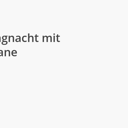
Members.
hnet mit dem Fachmedienpreis
s- und Partyband Deutschlands!
gnacht mit
ane