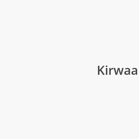
Am Nachmittag geh
frische Töne und gr
Musikerinnen und M
18.00 Uhr –
Bagli
Zum Abend übern
einmal ordentlich S
Kirwaa
16.00 Uhr