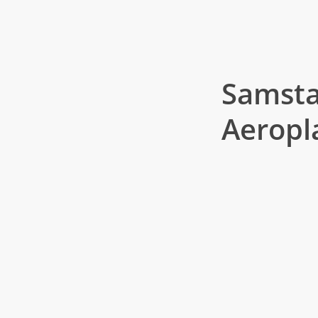
18.00 Uhr
Live-Musik mit den
Mehrfach ausgezeic
als beste Stimmung
Samsta
Aeropl
16.00 Uhr
Festbetrieb