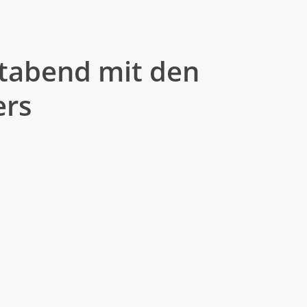
Danach übernimmt
BenRay
die
en ersten Festzeltabend zum
ltabend mit den
rs
etrieb
kühle Maß steht bereit – Zeit,
atz für den Abend zu sichern.