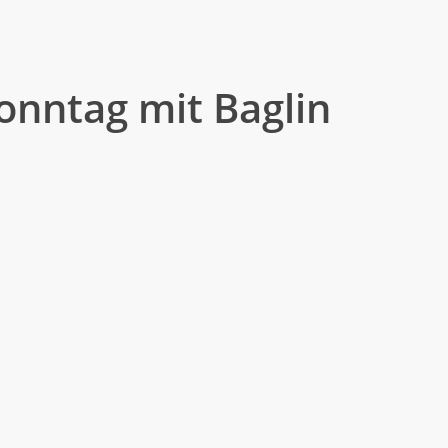
plane
die längste Nacht der Kirwa
usik, bis das Zelt bebt.
onntag mit Baglin
etrieb mit Mittagstisch
der ganzen Familie: Wir tischen
 gemeinsamen Mittagessen im
erband XY