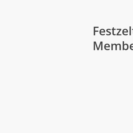
mit lautem Salut. 
Bühne und bringt d
Klingen.
Festze
Membe
16.00 Uhr – Festb
Das Zelt öffnet, die 
sich einen guten Pl